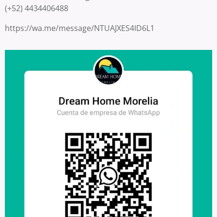
(+52) 4434406488
https://wa.me/message/NTUAJXES4ID6L1