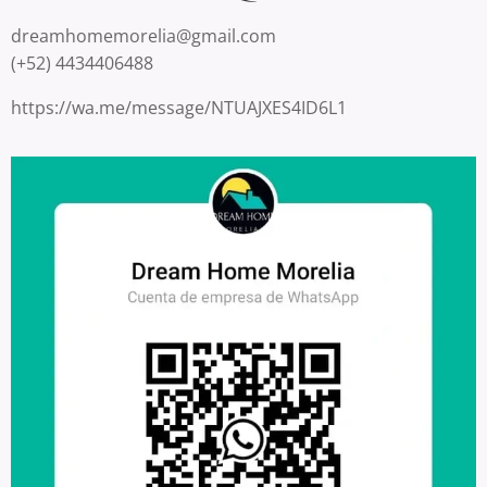
dreamhomemorelia@gmail.com
(+52) 4434406488
https://wa.me/message/NTUAJXES4ID6L1