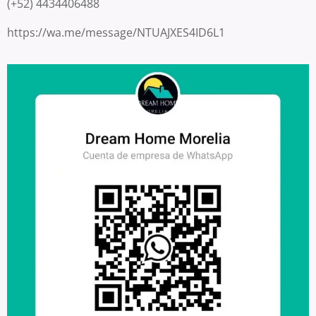
(+52) 4434406488
https://wa.me/message/NTUAJXES4ID6L1