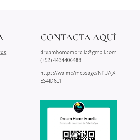
A
CONTACTA AQUÍ
ros
dreamhomemorelia@gmail.com
(+52) 4434406488
https://wa.me/message/NTUAJX
ES4ID6L1