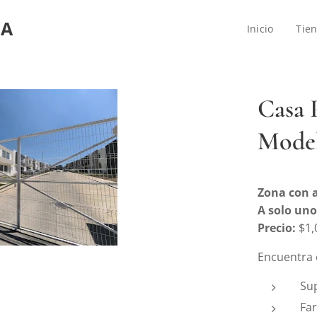
IA
Inicio
Tie
Casa 
Mode
Zona con a
A solo uno
Precio:
$1,
Encuentra 
Su
Fa