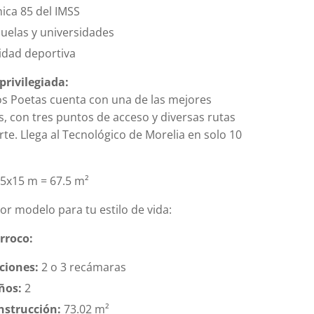
nica 85 del IMSS
uelas y universidades
idad deportiva
privilegiada:
os Poetas cuenta con una de las mejores
, con tres puntos de acceso y diversas rutas
te. Llega al Tecnológico de Morelia en solo 10
5x15 m = 67.5 m²
jor modelo para tu estilo de vida:
rroco:
ciones:
2 o 3 recámaras
ños:
2
nstrucción:
73.02 m²