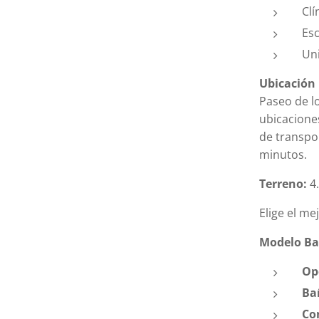
Clí
Esc
Un
Ubicación 
Paseo de l
ubicaciones
de transpor
minutos.
Terreno:
4.
Elige el me
Modelo Ba
Op
Ba
Co