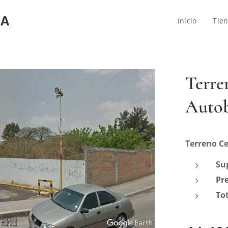
IA
Inicio
Tie
Terre
Autob
Terreno C
Sup
Pre
Tot