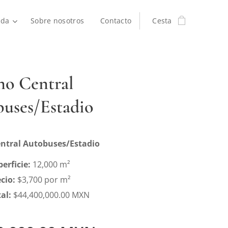
nda
Sobre nosotros
Contacto
Cesta
no Central
uses/Estadio
entral Autobuses/Estadio
erficie:
12,000 m²
cio:
$3,700 por m²
al:
$44,400,000.00 MXN