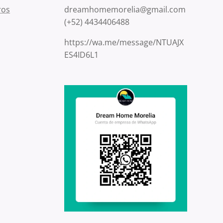
ros
dreamhomemorelia@gmail.com
(+52) 4434406488
https://wa.me/message/NTUAJX
ES4ID6L1