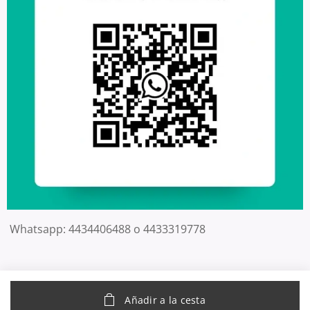
Whatsapp: 4434406488 o 4433319778
Añadir a la cesta