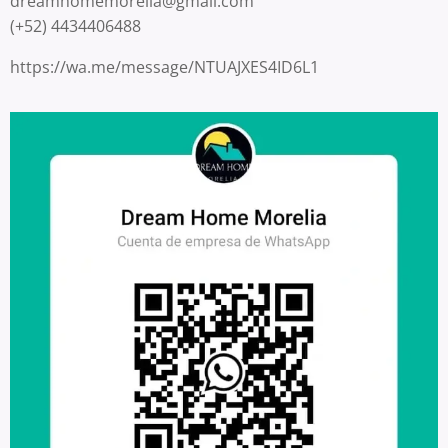
dreamhomemorelia@gmail.com
(+52) 4434406488
https://wa.me/message/NTUAJXES4ID6L1